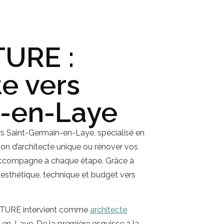
URE :
te vers
n-en-Laye
rs Saint-Germain-en-Laye, spécialisé en
son d’architecte unique ou rénover vos
ccompagne à chaque étape. Grâce à
sthétique, technique et budget vers
ECTURE intervient comme
architecte
en-Laye. De la première esquisse à la